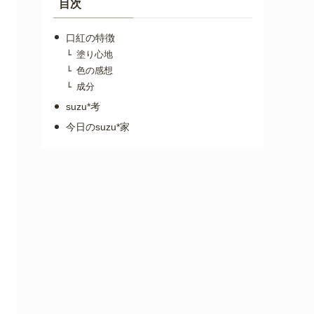
目次
口紅の特徴
塗り心地
色の感想
成分
suzu*考
今日のsuzu*家