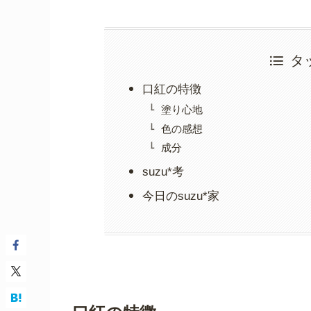
タ
口紅の特徴
塗り心地
色の感想
成分
suzu*考
今日のsuzu*家