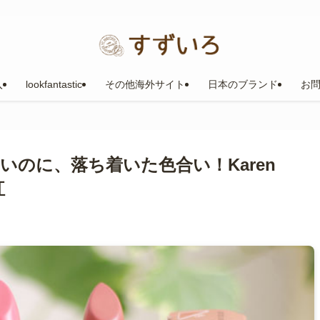
入
lookfantastic
その他海外サイト
日本のブランド
お
のに、落ち着いた色合い！Karen
紅