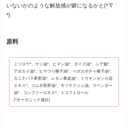
いないかのような解放感が癖になるかと(*´∇｀
*)
原料
ミツロウ*、ヤシ油*、ヒマシ油*、ダイズ油*、シア脂*、
アボカド油*、ヒマワリ種子油*、ペポカボチャ種子油*、
カニナバラ果実油*、レモン果皮油*、トウキンセンカ花
エキス*、コムギ胚芽油*、モツヤクジュ油、ラベンダー
油*、コンフリーエキス*、トコフェロール
(*オーガニック成分)